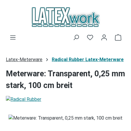
Zum Hauptinhalt springen
Du hast 0 Produk
Ware
Latex-Meterware
Radical Rubber Latex-Meterware
Meterware: Transparent, 0,25 mm
stark, 100 cm breit
Bildergalerie überspringen