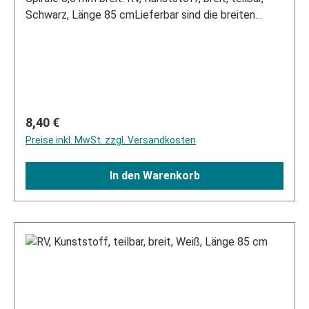
Schwarz, Länge 85 cmLieferbar sind die breiten
Reißverschlüsse in folgenden Längen und Varianten:
11, 16, 18 und 20 cm Standardausführung mit 1
Schieber 60 cm 2-Wege O-Form mit 2 Schiebern 80
cm teilbar mit einem Schieber 150 cm 3-Wege mit 3
Schiebernin verschiedenen Farben.
Regulärer Preis:
8,40 €
Preise inkl. MwSt. zzgl. Versandkosten
In den Warenkorb