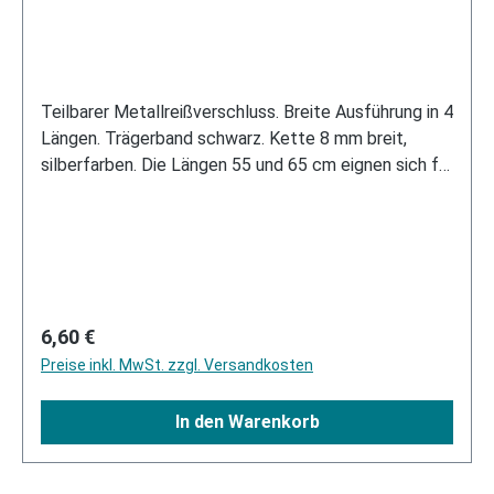
Teilbarer Metallreißverschluss. Breite Ausführung in 4
Längen. Trägerband schwarz. Kette 8 mm breit,
silberfarben. Die Längen 55 und 65 cm eignen sich für
Jackenvarianten. 80 cm für die Reißverschlüssen
innen am Bein von Chaps. Die 96 cm lange Ausführung
wird in Seitennähten von Hosen und Chaps
eingesetzt. Alle Längen können für Männerröcke
verwendet werden.
Regulärer Preis:
6,60 €
Preise inkl. MwSt. zzgl. Versandkosten
In den Warenkorb