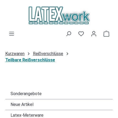
Zum Hauptinhalt springen
Du hast 0 Produk
Ware
Kurzwaren
Reißverschlüsse
Teilbare Reißverschlüsse
Sonderangebote
Neue Artikel
Latex-Meterware