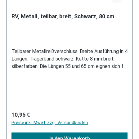
RV, Metall, teilbar, breit, Schwarz, 80 cm
Teilbarer Metallreißverschluss. Breite Ausführung in 4
Längen. Trägerband schwarz. Kette 8 mm breit,
silberfarben. Die Längen 55 und 65 cm eignen sich für
Jackenvarianten. 80 cm für die Reißverschlüssen
innen am Bein von Chaps. Die 96 cm lange Ausführung
wird in Seitennähten von Hosen und Chaps
eingesetzt. Alle Längen können für Männerröcke
verwendet werden.
Regulärer Preis:
10,95 €
Preise inkl. MwSt. zzgl. Versandkosten
In den Warenkorb