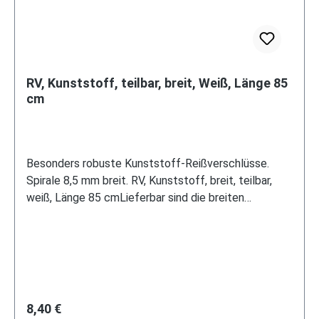
RV, Kunststoff, teilbar, breit, Weiß, Länge 85
cm
Besonders robuste Kunststoff-Reißverschlüsse.
Spirale 8,5 mm breit. RV, Kunststoff, breit, teilbar,
weiß, Länge 85 cmLieferbar sind die breiten
Reißverschlüsse in folgenden Längen und Varianten:
11, 16, 18 und 20 cm Standardausführung mit 1
Schieber 60 cm 2-Wege O-Form mit 2 Schiebern 80
cm teilbar mit einem Schieber 150 cm 3-Wege mit 3
Schiebernin verschiedenen Farben.
Regulärer Preis:
8,40 €