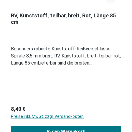
RV, Kunststoff, teilbar, breit, Rot, Länge 85
cm
Besonders robuste Kunststoff-Reißverschlüsse.
Spirale 8,5 mm breit. RV, Kunststoff, breit, teilbar, rot,
Länge 85 cmLieferbar sind die breiten
Reißverschlüsse in folgenden Längen und Varianten:
11, 16, 18 und 20 cm Standardausführung mit 1
Schieber 60 cm 2-Wege O-Form mit 2 Schiebern 80
cm teilbar mit einem Schieber 150 cm 3-Wege mit 3
Schiebernin verschiedenen Farben.
Regulärer Preis:
8,40 €
Preise inkl. MwSt. zzgl. Versandkosten
In den Warenkorb